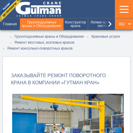
keyboard_arrow_right
Грузоподъемные
Конструктор
Легкие крановые
Шахт
RU
Главная
краны и Оборудование
крана
системы
и г
UA
Грузоподъемные краны и Оборудование
Крановые услуги
Ремонт мостовых, козловых кранов
EN
Ремонт консольно-поворотных кранов
ЗАКАЗЫВАЙТЕ РЕМОНТ ПОВОРОТНОГО
КРАНА В КОМПАНИИ «ГУТМАН КРАН»