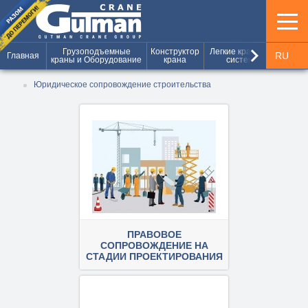
keyboard_arrow_right
Грузоподъемные
Конструктор
Легкие крановые
Шахт
RU
Главная
краны и Оборудование
крана
системы
и г
UA
Юридическое сопровождение строительства
EN
ПРАВОВОЕ
СОПРОВОЖДЕНИЕ НА
СТАДИИ ПРОЕКТИРОВАНИЯ
ПОДРОБНЕЕ