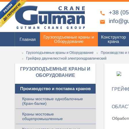
+38 (05

info@g

Грузоподъемные краны и
Конструктор
Главная
Оборудование
крана
Грузоподъемные краны и Оборудование
Производство и 
Грейфер двухчелюстной электрогидравлический
ГРУЗОПОДЪЕМНЫЕ КРАНЫ И
ОБОРУДОВАНИЕ
Производство и поставка кранов
ГРЕЙФ
Краны мостовые однобалочные
(Кран-балки)
ОБЛАС
Краны мостовые
Обработк
общепромышленные