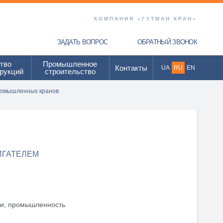
КОМПАНИЯ «ГУТМАН КРАН»
ЗАДАТЬ ВОПРОС
ОБРАТНЫЙ ЗВОНОК
тво
Промышленное
Контакты
UA
RU
EN
рукций
строительство
ромышленных кранов
ИГАТЕЛЕМ
зки, промышленность