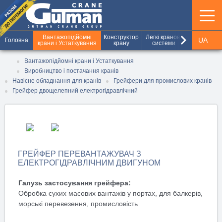
keyboard_arrow_right
Вантажопідйомні
Конструктор
Легкі кранові
Шахтні під
UA
Головна
крани і Устаткування
крану
системи
та вантажн
RU
Вантажопідйомні крани і Устаткування
Виробництво і постачання кранів
EN
Навісне обладнання для кранів
Грейфери для промислових кранів
Грейфер двощелепний електрогідравлічний
ГРЕЙФЕР ПЕРЕВАНТАЖУВАЧ З
ЕЛЕКТРОГІДРАВЛІЧНИМ ДВИГУНОМ
Галузь застосування грейфера:
Обробка сухих масових вантажів у портах, для балкерів,
морські перевезення, промисловість