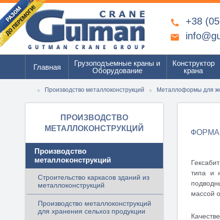
+38 (05

info@g

Грузоподъемные краны и
Конструктор
Главная
Оборудование
крана
Производство металлоконструкций
Металлоформы для ж
ПРОИЗВОДСТВО
МЕТАЛЛОКОНСТРУКЦИЙ
ФОРМА
Производство
металлоконструкций
Гексаби
типа и 
Строительство каркасов зданий из
подводн
металлоконструкций
массой о
Производство металлоконструкций
для хранения сельхоз продукции
Качеств