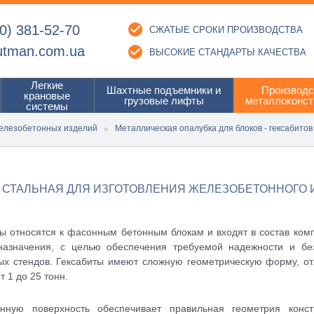
0) 381-52-70
СЖАТЫЕ СРОКИ ПРОИЗВОДСТВА
utman.com.ua
ВЫСОКИЕ СТАНДАРТЫ КАЧЕСТВА
Легкие
Шахтные подъемники и
Производс
крановые
грузовые лифты
металлоконст
системы
елезобетонных изделий
Металлическая опалубка для блоков - гексабитов
 СТАЛЬНАЯ ДЛЯ ИЗГОТОВЛЕНИЯ ЖЕЛЕЗОБЕТОННОГО 
ты относятся к фасонным бетонным блокам и входят в состав ком
назначения, с целью обеспечения требуемой надежности и без
ых стендов. Гексабиты имеют сложную геометрическую форму, от
т 1 до 25 тонн.
енную поверхность обеспечивает правильная геометрия конс