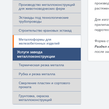
произво
Производство металлоконструкций
растяже
для животноводческих ферм
Эстакады под технологические
Для изго
трубопроводы
прилипа
гидроте
Строительство крановых эстакад
Металлоформы для
Форма ст
железобетонных изделий
Раздел 
после з
Услуги завода
металлоконструкции
Термическая резка металла
Рубка и резка металла
Сверление пластин и сортового
проката
Грунтовка, окраска
металлоконструкций