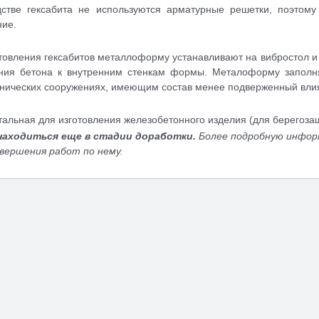
дстве гексабита не используются арматурные решетки, поэтом
ние.
товления гексабитов металлоформу устанавливают на вибростол 
ния бетона к внутренним стенкам формы. Металоформу заполн
хнических сооружениях, имеющим состав менее подверженный вли
альная для изготовления железобетонного изделия (для берегоз
находиться еще в стадии доработки.
Более подробную инфор
авершения работ по нему.