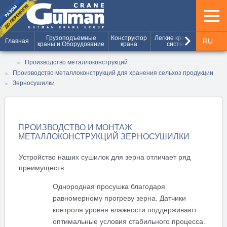
keyboard_arrow_right
Грузоподъемные
Конструктор
Легкие крановые
Шахт
RU
Главная
краны и Оборудование
крана
системы
и г
UA
Производство металлоконструкций
Производство металлоконструкций для хранения сельхоз продукции
EN
Зерносушилки
ПРОИЗВОДСТВО И МОНТАЖ
МЕТАЛЛОКОНСТРУКЦИЙ ЗЕРНОСУШИЛКИ
Устройство наших сушилок для зерна отличает ряд
преимуществ:
Однородная просушка благодаря
равномерному прогреву зерна. Датчики
контроля уровня влажности поддерживают
оптимальные условия стабильного процесса.