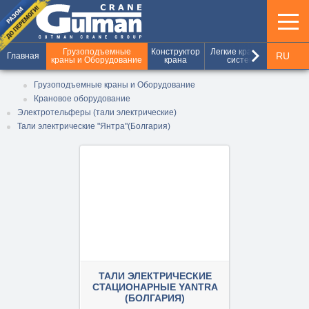
keyboard_arrow_right
Грузоподъемные
Конструктор
Легкие крановые
Шахт
RU
Главная
краны и Оборудование
крана
системы
и г
UA
Грузоподъемные краны и Оборудование
Крановое оборудование
EN
Электротельферы (тали электрические)
Тали электрические "Янтра"(Болгария)
ТАЛИ ЭЛЕКТРИЧЕСКИЕ
СТАЦИОНАРНЫЕ YANTRA
(БОЛГАРИЯ)