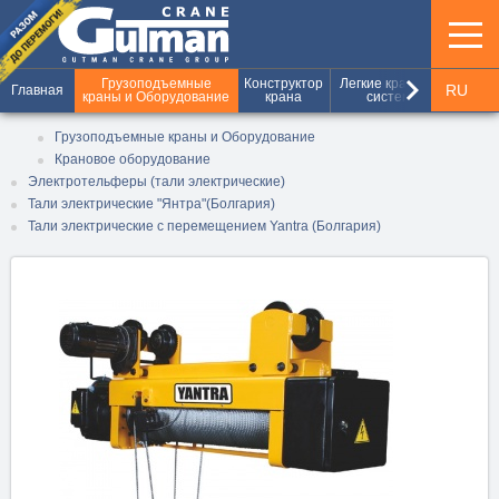
keyboard_arrow_right
Грузоподъемные
Конструктор
Легкие крановые
Шахт
RU
Главная
краны и Оборудование
крана
системы
и г
UA
Грузоподъемные краны и Оборудование
Крановое оборудование
EN
Электротельферы (тали электрические)
Тали электрические "Янтра"(Болгария)
Тали электрические с перемещением Yantra (Болгария)