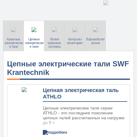
Канатные
Цепные
Легкие
Контроль/
Взрывобезоп
электрически
электрически
крановые
мониторинг
асные
е тали
е тали
системы
Цепные электрические тали SWF
Krantechnik
Цепная электрическая таль
ATHLO
Цепные электрические тали серии
ATHLO - это последнее поколение
цепных талей рассчитанных на нагрузки
до 5 т.
Цепные тали ATHLO сочетают в себе
подробнее
высокую безопасность,