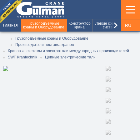
keyboard_arrow_right
Грузоподъемные
Конструктор
Легкие крановые
Шахт
RU
Главная
краны и Оборудование
крана
системы
и г
UA
Грузоподъемные краны и Оборудование
Производство и поставка кранов
EN
Крановые системы и электротали международных производителей
SWF Krantechnik
Цепные электрические тали