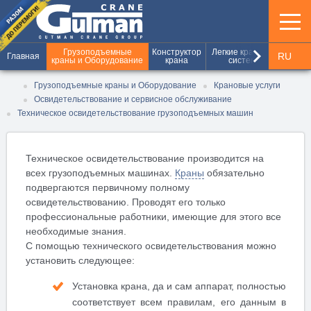
keyboard_arrow_right
Грузоподъемные
Конструктор
Легкие крановые
Шахт
RU
Главная
краны и Оборудование
крана
системы
и г
UA
Грузоподъемные краны и Оборудование
Крановые услуги
Освидетельствование и сервисное обслуживание
EN
Техническое освидетельствование грузоподъемных машин
Техническое освидетельствование производится на
всех грузоподъемных машинах.
Краны
обязательно
подвергаются первичному полному
освидетельствованию. Проводят его только
профессиональные работники, имеющие для этого все
необходимые знания.
С помощью технического освидетельствования можно
установить следующее:
Установка крана, да и сам аппарат, полностью
соответствует всем правилам, его данным в