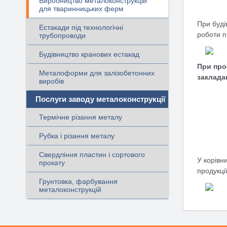
Виробництво металоконструкцій
для тваринницьких ферм
При буді
Естакади під технологічні
роботи п
трубопроводи
Будівництво кранових естакад
При про
Металоформи для залізобетонних
заклада
виробів
Послуги заводу металоконструкції
Термічне різання металу
Рубка і різання металу
Свердління пластин і сортового
У корівн
прокату
продукції
Грунтовка, фарбування
металоконструкцій