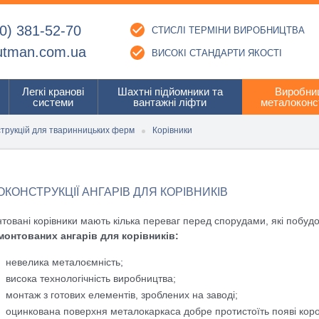
0) 381-52-70
СТИСЛІ ТЕРМІНИ ВИРОБНИЦТВА
utman.com.ua
ВИСОКІ СТАНДАРТИ ЯКОСТІ
Легкі кранові
Шахтні підйомники та
Виробни
системи
вантажні ліфти
металоконс
трукцій для тваринницьких ферм
Корівники
КОНСТРУКЦІЇ АНГАРІВ ДЛЯ КОРІВНИКІВ
товані корівники мають кілька переваг перед спорудами, які побудо
онтованих ангарів для корівників:
невелика металоємність;
висока технологічність виробництва;
монтаж з готових елементів, зроблених на заводі;
оцинкована поверхня металокаркаса добре протистоїть появі корозії