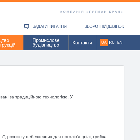
КОМПАНІЯ «ГУТМАН КРАН»
ЗАДАТИ ПИТАННЯ
ЗВОРОТНІЙ ДЗВІНОК
цтво
Промислове
Контакти
UA
RU
EN
трукцій
будівництво
вані за традиційною технологією.
У
, розвитку небезпечних для поголів'я цвілі, грибка.