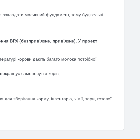
еба закладати масивний фундамент, тому будівельні
ння ВРХ (безприв'язне, прив
'
язне). У проект
пературі корови дають багато молока потрібної
я покращує самопочуття корів;
для зберігання корму, інвентарю, хімії, тари, готової