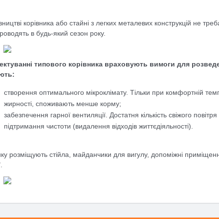
вництві корівника або стайні з легких металевих конструкцій не тр
роводять в будь-який сезон року.
ектуванні типового корівника враховують вимоги для розведе
ють:
створення оптимального мікроклімату. Тільки при комфортній тем
жирності, споживають менше корму;
забезпечення гарної вентиляції. Достатня кількість свіжого повітр
підтримання чистоти (видалення відходів життєдіяльності).
ику розміщують стійла, майданчики для вигулу, допоміжні приміщення 
.