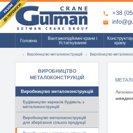
+38 (05

info@g

Вантажопідйомні крани і
Конструктор
Головна
Устаткування
крану
Виробництво металоконструкцій
Виробництво металоконс
ВИРОБНИЦТВО
МЕТАЛОКОНСТРУКЦІЙ
МЕТАЛО
Виробництво металоконструкцій
Легкомон
швидком
Будівництво каркасів будівель з
металоконструкцій
Виробництво металоконструкцій
для зберігання сільхоз продукції