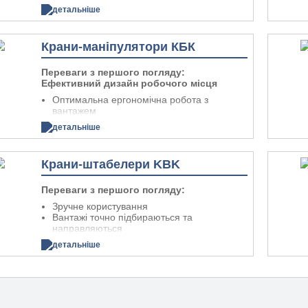
завантаження вантажів
Оптимальне використання простору
детальніше
Висока економічна ефективність
завдяки мінімальним розмірам підходу
Максимальна вартість і ефективність
Підвіска до існуючих перекриттів
протягом усього терміну служби виробу
майстерень або конструкцій даху
Крани-маніпулятори КБК
Сумісний з існуючими системами KBK
Не вимагають додаткових опор для
Aluline
підкранової доріжки
Переваги з першого погляду:
Розумні комбінації зі сталевими
Зручне поводження
Ефективний дизайн робочого місця
профільними секціями для ще більшої
Просте, безпечне та надійне поводження
відстані між підвісками
Оптимальна ергономічна робота з
Отримайте цінний простір завдяки
вантажем
Вигідні монтажні розміри
транспортуванню матеріалів під головою –
Високі робочі швидкості
детальніше
лінійному, напр. вздовж виробничої лінії та
Індивідуальні та економічно ефективні
Оптимальне розташування заготовок і
обслуговування на території, напр. на
рішення для майстерень – також в
вузлів
окремих складальних дільницях
обмежених розділах
Радіус дії можна збільшити, виконуючи
Крани-штабелери KBK
Універсальність застосування завдяки
операції також поза зоною підвіски
Максимальна гнучкість
модульній конструкції системи (наприклад,
Також доступний з KBK Aluline для ще
Модульна конструкція системи за
механізми фіксації з подвійними
меншої власної ваги
Переваги з першого погляду:
принципом конструктора
підвісними
Просте оновлення
Широкий діапазон застосувань від систем
Зручне користування
монорейками KBK для транспортування
штовхання та електричних чи
Вантажі точно підбираються та
кранових візків)
Існуючі двобалкові підвісні крани KBK
пневматичних систем до повністю
направляються
Можна також використовувати як крани-
можна перетворити на крани-
автоматизованих установок
Простий ручний рух крана та візка
маніпулятори – оптимальна конструкція
маніпулятори за допомогою компонентів
детальніше
У будь-який момент можна легко
Можна обертати на 360°
для використання в найсучасніших
KBK ergo
інтегрувати нові компоненти або замінити
Штучні вантажі, контейнери та піддони
системах транспортування.
існуючі блоки
вагою до 500 кг можна легко
Можливе поєднання алюмінієвих і
транспортувати, сортувати та зберігати
Висока продуктивність
сталевих профільних секцій в одній
установці
Розрахований на навантаження вагою до