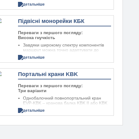
додані пізніше, також можуть
балками та візками
детальніше
обслуговуватися без необхідності
Низька вага
встановлення додаткової злітно-
Індивідуальні та економічно ефективні
посадкової смуги)
рішення для майстерень – також в
Підвісні монорейки КБК
Вони можуть працювати під
обмежених розділах
вентиляційними каналами, радіаційними
Універсальність застосування завдяки
обігрівачами та кабелями
Переваги з першого погляду:
модульній конструкції системи (наприклад,
Висока гнучкість
механізми фіксації з підвісними
монорейками KBK для транспортування
Висувні крани KBK
Завдяки широкому спектру компонентів
кранових візків)
маршрут можна точно адаптувати до
Залежно від конструкції балки можуть бути
Крани також можуть працювати на злітно-
структурних вимог будь-якої майстерні
подовжені в одну або обидві сторони за
детальніше
посадкових смугах, які не є паралельними
Передача на сусідні підвісні крани також
межі ширини підкранової смуги
можлива за допомогою запірних пристроїв
Їх також можна використовувати для
точного підйому та позиціонування
Портальні крани KBK
вантажів у майже недоступних місцях
Велика універсальність
(наприклад, між стовпами та колонами).
Також підходить для використання в якості
Переваги з першого погляду:
носіїв обладнання (наприклад, для
Три варіанти
тестового обладнання, електричних і
Однобалочний повнопортальний кран
пневматичних інструментів)
EVP-KBK – кранова балка KBK II або KBK
Надійне постачання середовищ завдяки
II-H
комплексним компонентам KBK (кабельні
детальніше
Двобалковий повнопортальний кран ZVP-
візки, затискачі для шлангів тощо) – для
KBK – підкранові балки KBK II або KBK II-H
спеціального транспортування рідин,
Однобалковий повнопортальний кран D-
стисненого повітря та систем живлення
IVP – кранова балка з двотавровою
для кранів та іншого мобільного
балкою (з додатковим телескопічним
обладнання
регулюванням висоти)