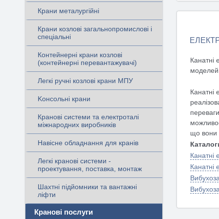
ДЕ
Крани металургійні
Крани козлові загальнопромислові і
спеціальні
ЕЛЕКТР
Контейнерні крани козлові
Канатні 
(контейнерні перевантажувачі)
моделей 
Легкі ручні козлові крани МПУ
Канатні 
Kонсольні крани
реалізов
переваги
Кранові системи та електроталі
можливос
міжнародних виробників
що вони 
Навісне обладнання для кранів
Каталог
Канатні 
Легкі кранові системи -
Канатні 
проектування, поставка, монтаж
Вибухоза
Шахтні підйомники та вантажні
Вибухоза
ліфти
Кранові послуги