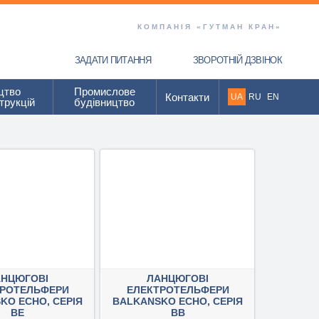
КОМПАНІЯ «ГУТМАН КРАН»
ЗАДАТИ ПИТАННЯ
ЗВОРОТНІЙ ДЗВІНОК
цтво
Промислове
Контакти
UA
RU
EN
трукцій
будівництво
АНЦЮГОВІ
ЛАНЦЮГОВІ
ТРОТЕЛЬФЕРИ
ЕЛЕКТРОТЕЛЬФЕРИ
KO ECHO, СЕРІЯ
BALKANSKO ECHO, СЕРІЯ
ВЕ
ВВ