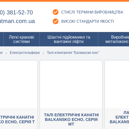
0) 381-52-70
СТИСЛІ ТЕРМІНИ ВИРОБНИЦТВА
utman.com.ua
ВИСОКІ СТАНДАРТИ ЯКОСТІ
Легкі кранові
Шахтні підйомники та
Виробни
системи
вантажні ліфти
металоконс
ня
Електротельфери
Талі електричні "Балканско ехо”
Л
ТАЛІ ЕЛЕКТРИЧНІ КАНАТНІ
КТРИЧНІ КАНАТНІ
ЕЛЕК
BALKANSKO ECHO, СЕРІЯ
O ECHO, СЕРІЯ Т
BALKANS
МТ