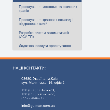
Проектування мостових та козлових
кранів
Проектування кранових естакад і
підкранових колій
Розробка систем автоматизації
(АСУ ТП)
Додаткові послуги проектування
НАШІ КОНТАКТИ:
03680, Україна, м.Київ,
вул. Малинська, 16, офіс 2
+38 (050)
381-52-70,
+38 (095)
278-75-77,
(приймальня)
info@gutman.com.ua