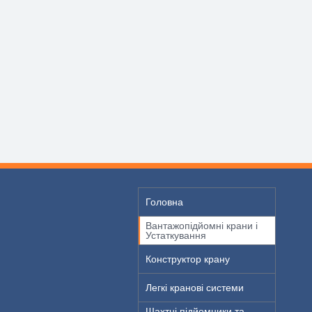
Головна
Вантажопідйомні крани і
Устаткування
Конструктор крану
Легкі кранові системи
Шахтні підйомники та