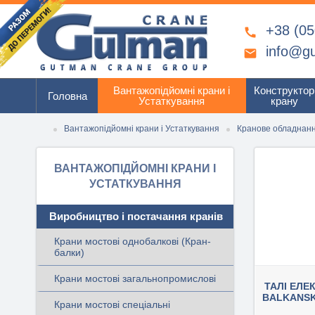
+38 (05

info@g

Вантажопідйомні крани і
Конструктор
Головна
Устаткування
крану
Вантажопідйомні крани і Устаткування
Кранове обладнан
ВАНТАЖОПІДЙОМНІ КРАНИ І
УСТАТКУВАННЯ
Виробництво і постачання кранів
Крани мостові однобалкові (Кран-
балки)
Крани мостові загальнопромислові
ТАЛІ ЕЛЕ
BALKANSK
Крани мостові спеціальні