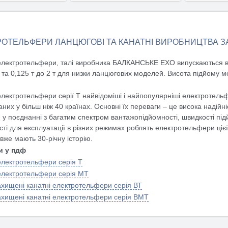
ТАЛЬНІШЕ
ДЕТАЛЬНІШЕ
ДЕ
ОТЕЛЬФЕРИ ЛАНЦЮГОВІ ТА КАНАТНІ ВИРОБНИЦТВА ЗА
електротельфери, талі виробника БАЛКАНСЬКЕ ЕХО випускаються ва
та 0,125 т до 2 т для низки ланцюгових моделей. Висота підйому м
електротельфери серії Т найвідоміші і найпопулярніші електротельф
аних у більш ніж 40 країнах. Основні їх переваги – це висока надійні
 у поєднанні з багатим спектром вантажопідйомності, швидкості під
ті для експлуатації в різних режимах роблять електротельфери цієї
вже мають 30-річну історію.
и у пдф
електротельфери серія T
електротельфери серія MT
хищені канатні електротельфери серія ВТ
хищені канатні електротельфери серія ВМТ