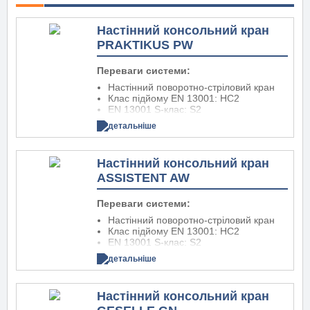
Динамічний ХІМІЧНИЙ АНКЕР,
схвалений будівельними органами,
Настінний консольний кран
простий монтаж
PRAKTIKUS PW
Кругла базова пластина – немає
країв, об які можна спіткнутися
Опорна рама для стабільної
Переваги системи:
основи, яка не хитається;
Настінний поворотно-стріловий кран
відсутність необхідності заливки
Клас підйому EN 13001: HC2
бетоном, коли підлога рівна
EN 13001 S-клас: S2
Європейський патент
Легка конфігурація
детальніше
Місце установки: в приміщенні / на
вулиці
Недорогий кран початкового рівня
Настінний консольний кран
Модель: PRAKTIKUS PW
Вантажопідйомність: 80 – 2000 кг
ASSISTENT AW
Виліт: 2000 – 6000 мм
Діапазон повороту: номінальний 180°
Переваги системи:
Настінний поворотно-стріловий кран
Клас підйому EN 13001: HC2
EN 13001 S-клас: S2
Місце установки: в приміщенні / на
детальніше
вулиці
Низькопрофільна консольна рукоятка
забезпечує велику робочу висоту
Настінний консольний кран
переміщення
Модель: ASSISTENT AW