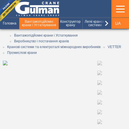
keyboard_arrow_right
Вантажопідйомні
Конструктор
Легкі кранові
Шахтні під
UA
Головна
крани і Устаткування
крану
системи
та вантажн
RU
Вантажопідйомні крани і Устаткування
Виробництво і постачання кранів
EN
Кранові системи та електроталі міжнародних виробників
VETTER
Промислові крани