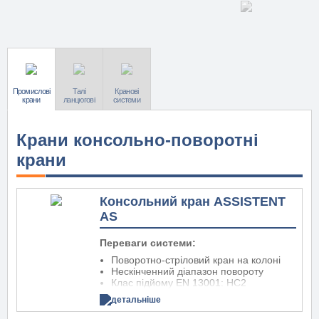
Промислові
Талі
Кранові
крани
ланцюгові
системи
Крани консольно-поворотні
крани
Консольний кран ASSISTENT
AS
Переваги системи:
Поворотно-стріловий кран на колоні
Нескінченний діапазон повороту
Клас підйому EN 13001: HC2
EN 13001 S-клас: S2
детальніше
Легка конфігурація
Місце установки: в приміщенні